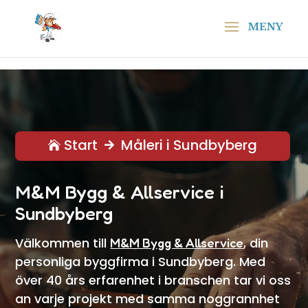
\n
\n
Start
Måleri i Sundbyberg


M&M Bygg & Allservice i
Sundbyberg
Välkommen till
, din
M&M Bygg & Allservice
personliga byggfirma i Sundbyberg. Med
över 40 års erfarenhet i branschen tar vi oss
an varje projekt med samma noggrannhet