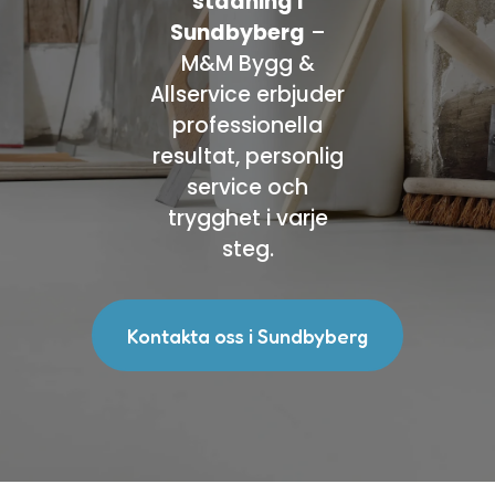
städning i
Sundbyberg
–
M&M Bygg &
Allservice erbjuder
professionella
resultat, personlig
service och
trygghet i varje
steg.
Kontakta oss i Sundbyberg