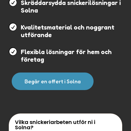

Skräddarsydda snickerilösningar i
Solna

Kvalitetsmaterial och noggrant
utförande

Flexibla lösningar för hem och
företag
Begär en offert i Solna
Vilka snickeriarbeten utför ni i
Solna?