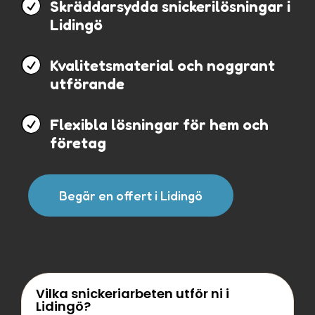

Skräddarsydda snickerilösningar i
Lidingö

Kvalitetsmaterial och noggrant
utförande

Flexibla lösningar för hem och
företag
Begär en offert i Lidingö
Vilka snickeriarbeten utför ni i
Lidingö?